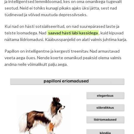
ja intelligentsed lemmikloomad, kes on oma omanikega tugevalt
seotud. Neid ei tohiks kunagi pikaks ajaks üksi jätta, sest nad
tüdinevad ja võivad muutuda depressiivseks.
Kui nad on hästi sotsialiseeritud, on nad suurepärased laste ja
teiste loomadega. Nad
saavad hästi läbi kassidega
, kuid kipuvad
näitama liidriomadusi. Kääbusspanjelid on alati valmis juhtima karja.
Papillon on intelligentne ja kergesti treenitav. Nad armastavad
veeta aega õues. Nende koerte omanikud peaksid olema valmis
andma neile võimalikult palju aega.