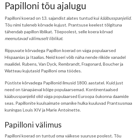
Papilloni tõu ajalugu
Papilloni koerad on 13. sajandist alates tuntud kui
kääbusspanjelid
.
Tõu nimi tuleneb kõrvade kujust. Prantsuse keelest tõlgituna
tähendab papillon liblikat. Tõepoolest, selle koera kõrvad
meenutavad välimuselt liblikat
.
Rippuvate kõrvadega Papillon koerad on väga populaarsed
Hispaanias ja Itaalias. Neid koeri võib näha nende riikide vanadel
maalidel. Rubens, Van Dyck, Rembrandt, Fragonard, Boucher ja
Watteau kujutasid Papilloni oma töödes.
Püstiste kõrvadega Papillonid ilmusid 1800. aastatel. Kuid just
need on tänapäeval kõige populaarsemad. Kontinentaalsed
kääbusspanjelid olid väga populaarsed Euroopa õukonna daamide
seas. Papillonite kuulsaimate omanike hulka kuuluvad Prantsusmaa
kuningas Louis XIV ja Marie Antoinette.
Papilloni välimus
Papilloni koerad on tuntud oma väikese suuruse poolest. Tõu