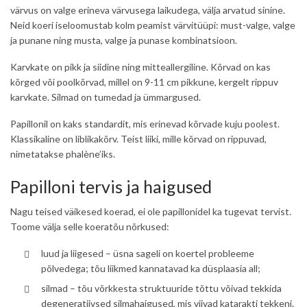
värvus on valge erineva värvusega laikudega, välja arvatud sinine.
Neid koeri iseloomustab kolm peamist värvitüüpi: must-valge, valge
ja punane ning musta, valge ja punase kombinatsioon.
Karvkate on pikk ja siidine ning mitteallergiline. Kõrvad on kas
kõrged või poolkõrvad, millel on 9-11 cm pikkune, kergelt rippuv
karvkate. Silmad on tumedad ja ümmargused.
Papillonil on kaks standardit, mis erinevad kõrvade kuju poolest.
Klassikaline on liblikakõrv. Teist liiki, mille kõrvad on rippuvad,
nimetatakse phalène’iks.
Papilloni tervis ja haigused
Nagu teised väikesed koerad, ei ole papillonidel ka tugevat tervist.
Toome välja selle koeratõu nõrkused:
luud ja liigesed – üsna sageli on koertel probleeme
põlvedega; tõu liikmed kannatavad ka düsplaasia all;
silmad – tõu võrkkesta struktuuride tõttu võivad tekkida
degeneratiivsed silmahaigused, mis viivad katarakti tekkeni.