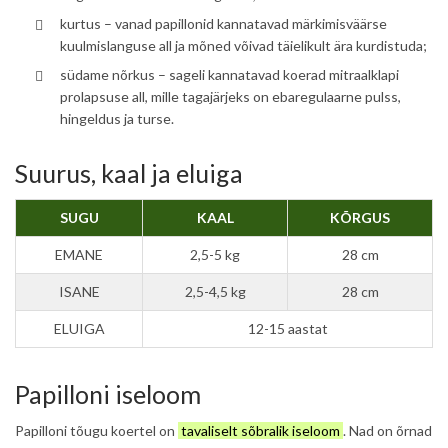
kurtus – vanad papillonid kannatavad märkimisväärse
kuulmislanguse all ja mõned võivad täielikult ära kurdistuda;
südame nõrkus – sageli kannatavad koerad mitraalklapi
prolapsuse all, mille tagajärjeks on ebaregulaarne pulss,
hingeldus ja turse.
Suurus, kaal ja eluiga
SUGU
KAAL
KÕRGUS
EMANE
2,5-5 kg
28 cm
ISANE
2,5-4,5 kg
28 cm
ELUIGA
12-15 aastat
Papilloni iseloom
Papilloni tõugu koertel on
tavaliselt sõbralik iseloom
. Nad on õrnad