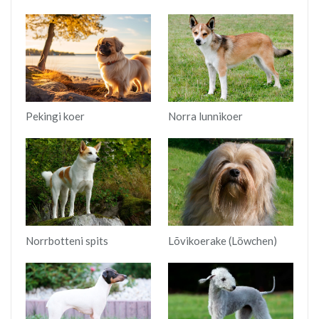
Pekingi koer
Norra lunnikoer
Norrbotteni spits
Lõvikoerake (Löwchen)