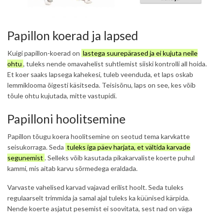
Papillon koerad ja lapsed
Kuigi papillon-koerad on
lastega suurepärased ja ei kujuta neile
ohtu
, tuleks nende omavahelist suhtlemist siiski kontrolli all hoida.
Et koer saaks lapsega kahekesi, tuleb veenduda, et laps oskab
lemmiklooma õigesti käsitseda. Teisisõnu, laps on see, kes võib
tõule ohtu kujutada, mitte vastupidi.
Papilloni hoolitsemine
Papillon tõugu koera hoolitsemine on seotud tema karvkatte
seisukorraga. Seda
tuleks iga päev harjata, et vältida karvade
segunemist
. Selleks võib kasutada pikakarvaliste koerte puhul
kammi, mis aitab karvu sõrmedega eraldada.
Varvaste vahelised karvad vajavad erilist hoolt. Seda tuleks
regulaarselt trimmida ja samal ajal tuleks ka küünised kärpida.
Nende koerte asjatut pesemist ei soovitata, sest nad on väga