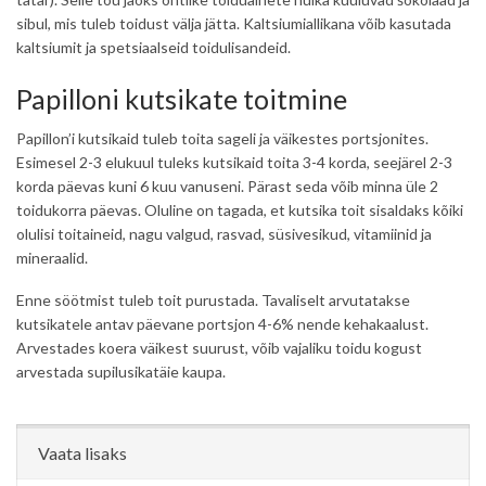
sibul, mis tuleb toidust välja jätta. Kaltsiumiallikana võib kasutada
kaltsiumit ja spetsiaalseid toidulisandeid.
Papilloni kutsikate toitmine
Papillon’i kutsikaid tuleb toita sageli ja väikestes portsjonites.
Esimesel 2-3 elukuul tuleks kutsikaid toita 3-4 korda, seejärel 2-3
korda päevas kuni 6 kuu vanuseni. Pärast seda võib minna üle 2
toidukorra päevas. Oluline on tagada, et kutsika toit sisaldaks kõiki
olulisi toitaineid, nagu valgud, rasvad, süsivesikud, vitamiinid ja
mineraalid.
Enne söötmist tuleb toit purustada. Tavaliselt arvutatakse
kutsikatele antav päevane portsjon 4-6% nende kehakaalust.
Arvestades koera väikest suurust, võib vajaliku toidu kogust
arvestada supilusikatäie kaupa.
Vaata lisaks