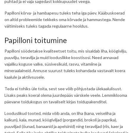
puhtad ja ei vaja sagedast kokkupuudet veega.
Papilloni kõrva- ja hambapesu tuleks teha iga päev. Kääbuskoerad
on altid probleemide tekkeks oma kõrvade ja hammastega. Nende
vältimiseks tuleks tagada regulaarne hooldus.
Papilloni toitumine
Papilloni söödetakse kvaliteetset toitu, mis sisaldab liha, köögivilju,
puuvilju, teravilja ja muid looduslikke koostisosi. Need annavad
vajaliku koguse valke, süsivesikuid, rasvu, vitamiine ja
mineraalaineid. Annuse suurust tuleks kohandada vastavalt koera
kaalule ja aktiivsusele.
Teda ei tohiks üle toita, sest see võib põhjustada ülekaalulisust.
Lisaks peaks koeral olema juurdepääs värskele veele. Lemmiklooma
päevane toidukogus on tavaliselt kirjas toidupakenditel.
Looduslikud tooted, mida võib anda, on liha (kana, veiseliha ja
kalkun), kala, munad, köögiviljad (porgandid, brokoli ja paprika),
puuviljad (õunad, banaanid ja apelsinid) ning teraviljad (riis, kaer ja
tatar). Selle tõu jaoks ohtlike toiduainete hulka kuuluvad šokolaad ja