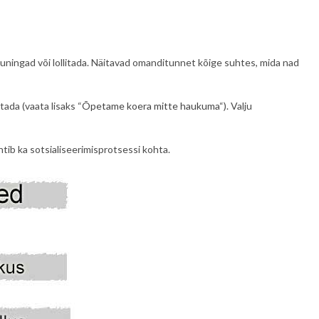
uningad või lollitada. Näitavad omanditunnet kõige suhtes, mida nad
tada (vaata lisaks “
Õpetame koera mitte haukuma
“). Valju
ib ka sotsialiseerimisprotsessi kohta.