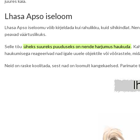
juures käia.
Lhasa Apso iseloom
Lhasa Apso iseloomu võib kirjeldada kui rahulikku, kuid sihikindlat. Ne
peavad väärtuslikuks.
Selle tõu
üheks suureks puuduseks on nende harjumus haukuda
. Ka
haukumisega reageerivad nad igale uuele objektile või võõrastele, mid
Neid on raske koolitada, sest nad on loomult kangekaelsed. Parimate 