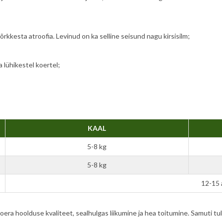
kkesta atroofia. Levinud on ka selline seisund nagu kirsisilm;
 lühikestel koertel;
KAAL
5-8 kg
5-8 kg
12-15 
ra hoolduse kvaliteet, sealhulgas liikumine ja hea toitumine. Samuti tule