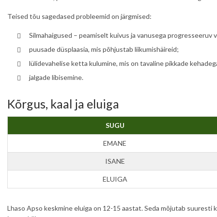
Teised tõu sagedased probleemid on järgmised:
Silmahaigused – peamiselt kuivus ja vanusega progresseeruv võr
puusade düsplaasia, mis põhjustab liikumishäireid;
lülidevahelise ketta kulumine, mis on tavaline pikkade kehadega
jalgade libisemine.
Kõrgus, kaal ja eluiga
SUGU
EMANE
ISANE
ELUIGA
Lhaso Apso keskmine eluiga on 12-15 aastat. Seda mõjutab suuresti koe