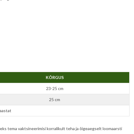
KÕRGUS
23-25 cm
25 cm
aastat
ks tema vaktsineerimisi korralikult teha ja õigeaegselt loomaarsti