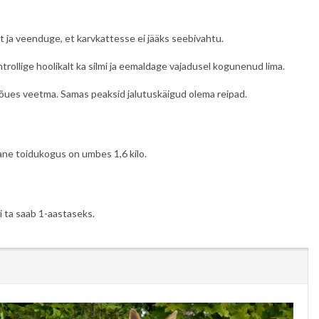
t ja veenduge, et karvkattesse ei jääks seebivahtu.
llige hoolikalt ka silmi ja eemaldage vajadusel kogunenud lima.
i õues veetma. Samas peaksid jalutuskäigud olema reipad.
ane toidukogus on umbes 1,6 kilo.
i ta saab 1-aastaseks.