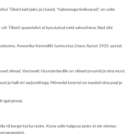
õvi Tiibeti kaitsjaks ja Lhasid, “habemega lõvikoerad”, on selle
õi Tiibeti spaanielist ei kasutatud neid valvuritena. Nad olid
 iseloomu. Ameerika Kennelliit tunnustas Lhaso Apsot 1935. aastal.
ad silmad. Vastavalt tõustandardile on silmad pruunid ja nina must.
uni ja halli eri varjunditega. Mõnedel koertel on maskid nina peal ja
 igal pinnal.
la nii kerge kui ka raske. Kuna selle haiguse jaoks ei ole olemas
usprogrammist.