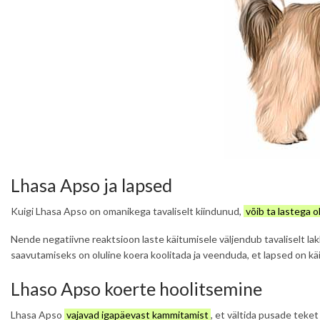
Lhasa Apso ja lapsed
Kuigi Lhasa Apso on omanikega tavaliselt kiindunud,
võib ta lastega o
Nende negatiivne reaktsioon laste käitumisele väljendub tavaliselt l
saavutamiseks on oluline koera koolitada ja veenduda, et lapsed on käi
Lhaso Apso koerte hoolitsemine
Lhasa Apso
vajavad igapäevast kammitamist
, et vältida pusade teket