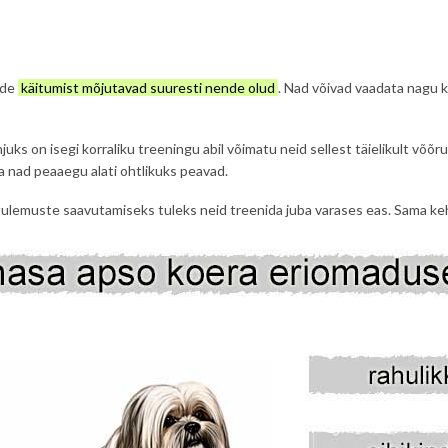
nde
käitumist mõjutavad suuresti nende olud
. Nad võivad vaadata nagu k
hjuks on isegi korraliku treeningu abil võimatu neid sellest täielikult võõru
a nad peaaegu alati ohtlikuks peavad.
tulemuste saavutamiseks tuleks neid treenida juba varases eas. Sama keht