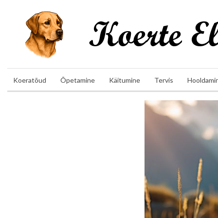
Koeratõud
Õpetamine
Käitumine
Tervis
Hooldami