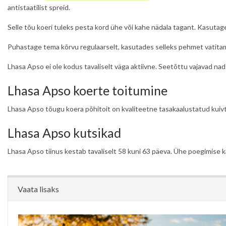
antistaatilist spreid.
Selle tõu koeri tuleks pesta kord ühe või kahe nädala tagant. Kasutag
Puhastage tema kõrvu regulaarselt, kasutades selleks pehmet vatitam
Lhasa Apso ei ole kodus tavaliselt väga aktiivne. Seetõttu vajavad na
Lhasa Apso koerte toitumine
Lhasa Apso tõugu koera põhitoit on kvaliteetne tasakaalustatud kuivt
Lhasa Apso kutsikad
Lhasa Apso tiinus kestab tavaliselt 58 kuni 63 päeva. Ühe poegimise kä
Vaata lisaks