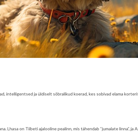
d, intelligentsed ja üldiselt sõbralikud koerad, kes sobivad elama korteri
ana. Lhasa on Tiibeti ajalooline pealinn, mis tähendab “jumalate linna”, 