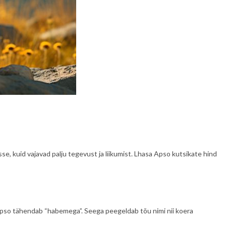
sse, kuid vajavad palju tegevust ja liikumist. Lhasa Apso kutsikate hind
ja Apso tähendab “habemega”. Seega peegeldab tõu nimi nii koera