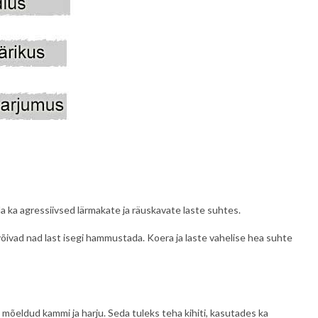
lla ka agressiivsed lärmakate ja räuskavate laste suhtes.
õivad nad last isegi hammustada. Koera ja laste vahelise hea suhte
s mõeldud kammi ja harju. Seda tuleks teha kihiti, kasutades ka