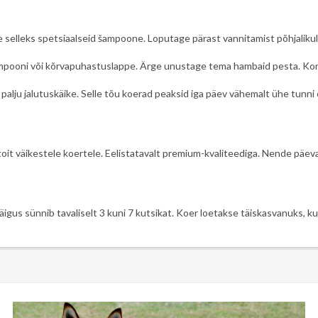
e selleks spetsiaalseid šampoone. Loputage pärast vannitamist põhjalikul
pooni või kõrvapuhastuslappe. Ärge unustage tema hambaid pesta. Kontro
d palju jalutuskäike. Selle tõu koerad peaksid iga päev vähemalt ühe tunn
oit väikestele koertele. Eelistatavalt premium-kvaliteediga. Nende päev
igus sünnib tavaliselt 3 kuni 7 kutsikat. Koer loetakse täiskasvanuks, ku