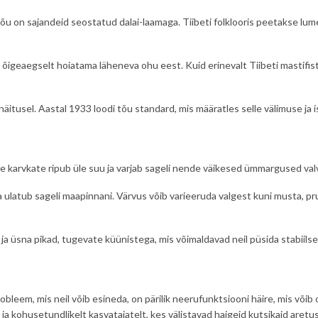
õu on sajandeid seostatud dalai-laamaga. Tiibeti folklooris peetakse lumel
igeaegselt hoiatama läheneva ohu eest. Kuid erinevalt Tiibeti mastifist v
itusel. Aastal 1933 loodi tõu standard, mis määratles selle välimuse ja
 karvkate ripub üle suu ja varjab sageli nende väikesed ümmargused valvs
ja ulatub sageli maapinnani. Värvus võib varieeruda valgest kuni musta, pru
 ja üsna pikad, tugevate küünistega, mis võimaldavad neil püsida stabiilselt
eem, mis neil võib esineda, on pärilik neerufunktsiooni häire, mis võib ol
 ja kohusetundlikelt kasvatajatelt, kes välistavad haigeid kutsikaid aret