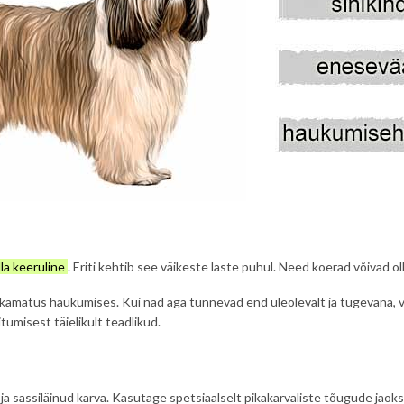
lla keeruline
. Eriti kehtib see väikeste laste puhul. Need koerad võivad o
akkamatus haukumises. Kui nad aga tunnevad end üleolevalt ja tugevana, v
tumisest täielikult teadlikud.
 ja sassiläinud karva. Kasutage spetsiaalselt pikakarvaliste tõugude jaok