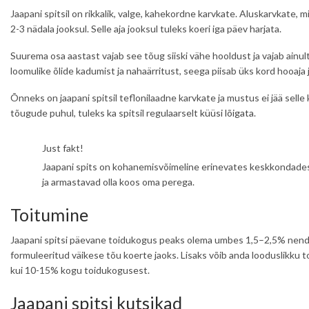
Jaapani spitsil on rikkalik, valge, kahekordne karvkate. Aluskarvkate,
2-3 nädala jooksul. Selle aja jooksul tuleks koeri iga päev harjata.
Suurema osa aastast vajab see tõug siiski vähe hooldust ja vajab ainul
loomulike õlide kadumist ja nahaärritust, seega piisab üks kord hooaja 
Õnneks on jaapani spitsil teflonilaadne karvkate ja mustus ei jää selle k
tõugude puhul, tuleks ka spitsil regulaarselt
küüsi lõigata
.
Just fakt!
Jaapani spits on kohanemisvõimeline erinevates keskkondades. N
ja armastavad olla koos oma perega.
Toitumine
Jaapani spitsi päevane toidukogus peaks olema umbes 1,5–2,5% nende k
formuleeritud väikese tõu koerte jaoks. Lisaks võib anda looduslikku toi
kui 10-15% kogu toidukogusest.
Jaapani spitsi kutsikad