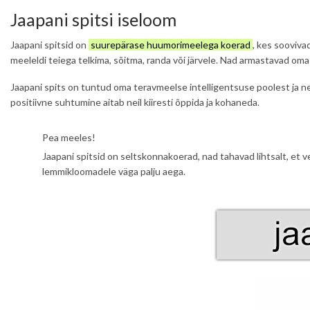
Jaapani spitsi iseloom
Jaapani spitsid on
suurepärase huumorimeelega koerad
, kes sooviva
meeleldi teiega telkima, sõitma, randa või järvele. Nad armastavad oma
Jaapani spits on tuntud oma teravmeelse intelligentsuse poolest ja n
positiivne suhtumine aitab neil kiiresti õppida ja kohaneda.
Pea meeles!
Jaapani spitsid on seltskonnakoerad, nad tahavad lihtsalt, e
lemmikloomadele väga palju aega.