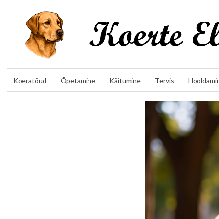
Koeratõud
Õpetamine
Käitumine
Tervis
Hooldami