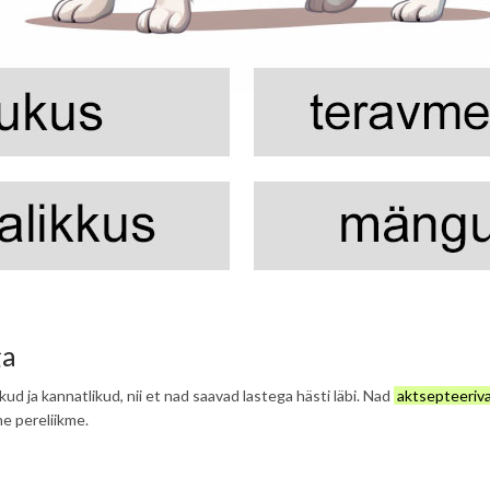
ga
kud ja kannatlikud, nii et nad saavad lastega hästi läbi. Nad
aktsepteerivad
he pereliikme.