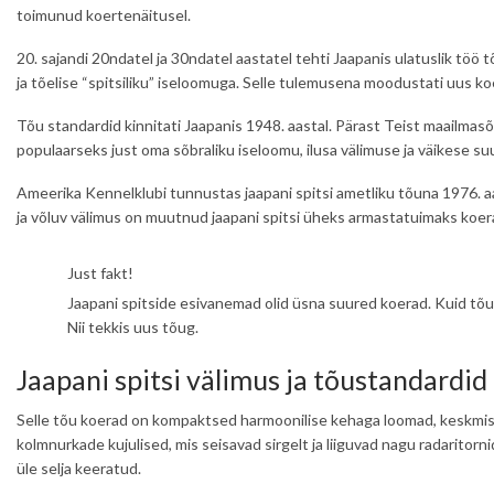
toimunud koertenäitusel.
20. sajandi 20ndatel ja 30ndatel aastatel tehti Jaapanis ulatuslik töö t
ja tõelise “spitsiliku” iseloomuga. Selle tulemusena moodustati uus ko
Tõu standardid kinnitati Jaapanis 1948. aastal. Pärast Teist maailmasõd
populaarseks just oma sõbraliku iseloomu, ilusa välimuse ja väikese su
Ameerika Kennelklubi tunnustas jaapani spitsi ametliku tõuna 1976. aa
ja võluv välimus on muutnud jaapani spitsi üheks armastatuimaks koe
Just fakt!
Jaapani spitside esivanemad olid üsna suured koerad. Kuid tõu
Nii tekkis uus tõug.
Jaapani spitsi välimus ja tõustandardid
Selle tõu koerad on kompaktsed harmoonilise kehaga loomad, keskmis
kolmnurkade kujulised, mis seisavad sirgelt ja liiguvad nagu radaritor
üle selja keeratud.