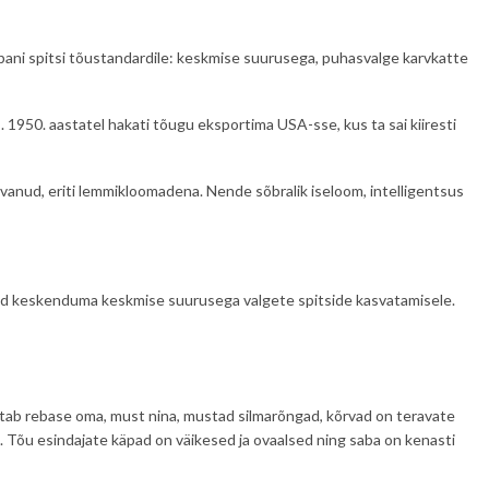
 jaapani spitsi tõustandardile: keskmise suurusega, puhasvalge karvkatte
. 1950. aastatel hakati tõugu eksportima USA-sse, kus ta sai kiiresti
svanud, eriti lemmikloomadena. Nende sõbralik iseloom, intelligentsus
tajad keskenduma keskmise suurusega valgete spitside kasvatamisele.
tab rebase oma, must nina, mustad silmarõngad, kõrvad on teravate
ks. Tõu esindajate käpad on väikesed ja ovaalsed ning saba on kenasti