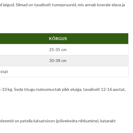
id laigud. Silmad on tavaliselt tumepruunid, mis annab koerale elava ja
KÕRGUS
25-35 cm
30-38 cm
astat
5-10 kg. Seda tõugu iseloomustab pikk eluiga, tavaliselt 12-16 aastat,
bleemid on patella luksatsioon (põlvekedra nihkumine), katarakt