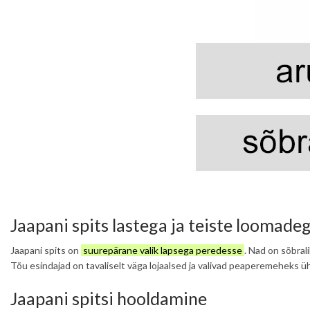
Jaapani spits lastega ja teiste loomade
Jaapani spits on
suurepärane valik lapsega peredesse
. Nad on sõbrali
Tõu esindajad on tavaliselt väga lojaalsed ja valivad peaperemeheks ü
Jaapani spitsi hooldamine