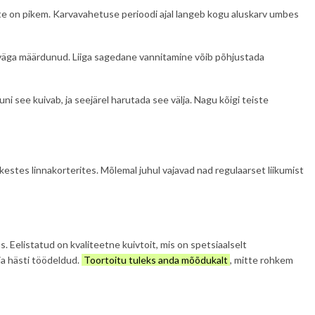
vkate on pikem. Karvavahetuse perioodi ajal langeb kogu aluskarv umbes
n väga määrdunud. Liiga sagedane vannitamine võib põhjustada
uni see kuivab, ja seejärel harutada see välja. Nagu kõigi teiste
estes linnakorterites. Mõlemal juhul vajavad nad regulaarset liikumist
Eelistatud on kvaliteetne kuivtoit, mis on spetsiaalselt
 ja hästi töödeldud.
Toortoitu tuleks anda mõõdukalt
, mitte rohkem