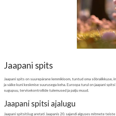
Jaapani spits
Jaapani spits on suurepärane lemmikloom, tuntud oma sõbralikkuse, int
ja väike kuni keskmise suurusega keha. Euroopa turul on jaapani spits
sugupuu, tervisekontrollide tulemused ja palju muud.
Jaapani spitsi ajalugu
Jaapani spitsitõug aretati Jaapanis 20. sajandi alguses mitmete teiste 