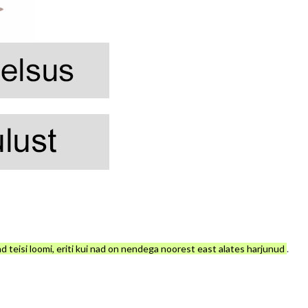
 teisi loomi, eriti kui nad on nendega noorest east alates harjunud
.