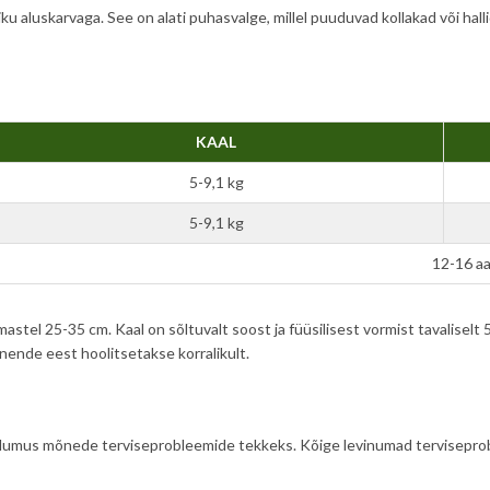
liku aluskarvaga. See on alati puhasvalge, millel puuduvad kollakad või hall
KAAL
5-9,1 kg
5-9,1 kg
12-16 a
stel 25-35 cm. Kaal on sõltuvalt soost ja füüsilisest vormist tavaliselt 
ja nende eest hoolitsetakse korralikult.
lsoodumus mõnede terviseprobleemide tekkeks. Kõige levinumad tervisepro