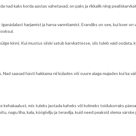
 mida nad kaks korda aastas vahetavad, on paks ja rikkalik ning pealiskar
t iganädalast
harjamist
ja harva
vannitamist
. Erandiks on see, kui koer o
jooksul.
ülge kinni. Kui mustus siiski satub karvkattesse, siis tuleb vaid oodata, k
ad saavad hästi hakkama nii külades või suure aiaga majades kui ka väik
ehakaalust, mis tuleks jaotada kaheks või kolmeks toidukorraks päevas. 
tu, nagu liha, kala, köögivilju ja teravilja, kuid need peaksid olema värske