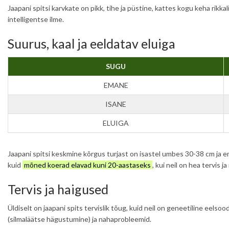
Jaapani spitsi karvkate on pikk, tihe ja püstine, kattes kogu keha rikka
intelligentse ilme.
Suurus, kaal ja eeldatav eluiga
SUGU
EMANE
ISANE
ELUIGA
Jaapani spitsi keskmine kõrgus turjast on isastel umbes 30-38 cm ja ema
kuid
mõned koerad elavad kuni 20-aastaseks
, kui neil on hea tervis 
Tervis ja haigused
Üldiselt on jaapani spits tervislik tõug, kuid neil on geneetiline ee
(silmaläätse hägustumine) ja nahaprobleemid.