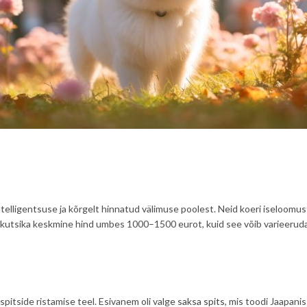
elligentsuse ja kõrgelt hinnatud välimuse poolest. Neid koeri iseloomust
i kutsika keskmine hind umbes 1000–1500 eurot, kuid see võib varieeruda
spitside ristamise teel. Esivanem oli valge
saksa spits
, mis toodi Jaapani