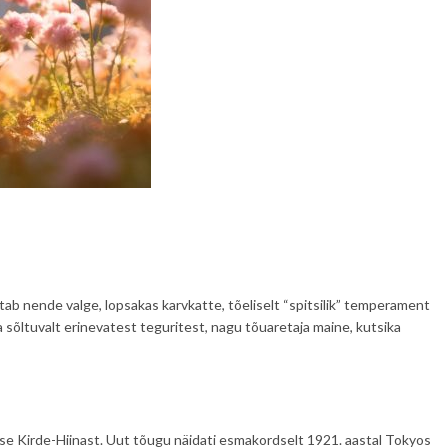
ab nende valge, lopsakas karvkatte, tõeliselt “spitsilik” temperament
 sõltuvalt erinevatest teguritest, nagu tõuaretaja maine, kutsika
sse Kirde-Hiinast. Uut tõugu näidati esmakordselt 1921. aastal Tokyos