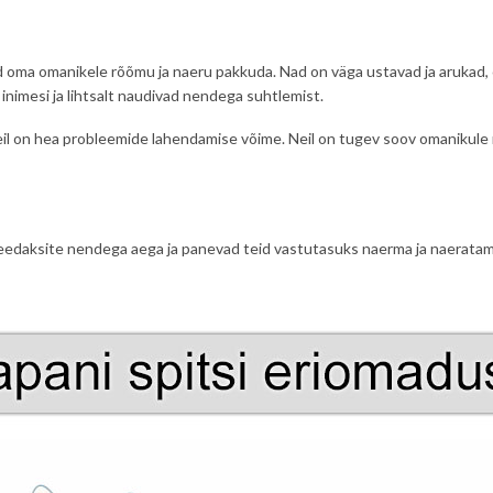
d oma omanikele rõõmu ja naeru pakkuda. Nad on väga ustavad ja arukad, 
 inimesi ja lihtsalt naudivad nendega suhtlemist.
eil on hea probleemide lahendamise võime. Neil on tugev soov omanikule
t veedaksite nendega aega ja panevad teid vastutasuks naerma ja naerat