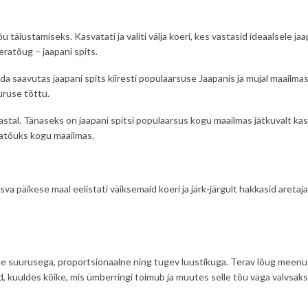
õu täiustamiseks. Kasvatati ja valiti välja koeri, kes vastasid ideaalsele
eratõug – jaapani spits.
a saavutas jaapani spits kiiresti populaarsuse Jaapanis ja mujal maailmas
uruse tõttu.
stal. Tänaseks on jaapani spitsi populaarsus kogu maailmas jätkuvalt ka
ratõuks kogu maailmas.
sva päikese maal eelistati väiksemaid koeri ja järk-järgult hakkasid are
e suurusega, proportsionaalne ning tugev luustikuga. Terav lõug meenu
nid, kuuldes kõike, mis ümberringi toimub ja muutes selle tõu väga valvsa