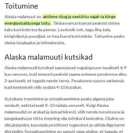
Toitumine
Alaska malamuut on
aktiivne tõug ja seetõttu vajab ta kõrge
energiasisaldusega toitu
. Täiskasvanud koerad peaksid sööma
kaks kuni kolm korda päevas. Looduslik toit, nagu liha, kala,
köögiviljad ja puuviljad, on hea lisand kuivtoidule. Toitumine peaks
olema tasakaalus ja mitmekesine.
Alaska malamuuti kutsikad
Alaska malamuudi kutsikad saavutavad suguküpsuse tavaliselt 6-9
kuu vanuses, kuid emased peaksid saama esimese pesakonna alles
2-aastaselt, et tagada nende tervis. Pesakonna suurus varieerub,
kuid keskmiselt võib oodata 4-10 kutsikat.
Kutsikate treenimine ja
sotsialiseerimine
peaks algama juba
varakult, eelistatavalt 8–10 nädala vanuselt. Kuigi Alaska
malamuudid on arukad ja õpivad kiiresti, võib nende iseseisvuse ja
kangekaelsuse tõttu treening olla mõnikord keeruline. Oluline on
olla järjepidev, kasutada positiivset tugevdust ja vältida liiga karmi
distsipliini. Sotsialiseerimine on samuti väga oluline, et tagada, et