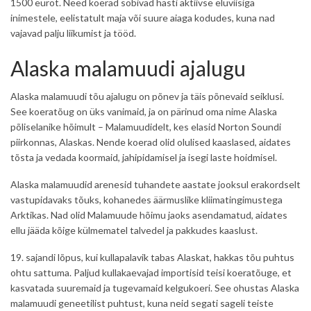
1500 eurot. Need koerad sobivad hästi aktiivse eluviisiga
inimestele, eelistatult maja või suure aiaga kodudes, kuna nad
vajavad palju liikumist ja tööd.
Alaska malamuudi ajalugu
Alaska malamuudi tõu ajalugu on põnev ja täis põnevaid seiklusi.
See koeratõug on üks vanimaid, ja on pärinud oma nime Alaska
põliselanike hõimult – Malamuudidelt, kes elasid Norton Soundi
piirkonnas, Alaskas. Nende koerad olid olulised kaaslased, aidates
tõsta ja vedada koormaid, jahipidamisel ja isegi laste hoidmisel.
Alaska malamuudid arenesid tuhandete aastate jooksul erakordselt
vastupidavaks tõuks, kohanedes äärmuslike kliimatingimustega
Arktikas. Nad olid Malamuude hõimu jaoks asendamatud, aidates
ellu jääda kõige külmematel talvedel ja pakkudes kaaslust.
19. sajandi lõpus, kui kullapalavik tabas Alaskat, hakkas tõu puhtus
ohtu sattuma. Paljud kullakaevajad importisid teisi koeratõuge, et
kasvatada suuremaid ja tugevamaid kelgukoeri. See ohustas Alaska
malamuudi geneetilist puhtust, kuna neid segati sageli teiste