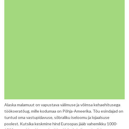
Alaska malamuut on vapustava välimuse ja võimsa kehaehitusega
töökoeratõug, mille kodumaa on Põhja-Ameerika. Tõu esindajad on
tuntud oma vastupidavuse, sõbraliku iseloomu ja lojaalsuse
poolest. Kutsika keskmine hind Euroopas jääb vahemikku 1000-