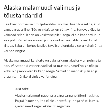
Alaska malamuudi välimus ja
tõustandardid
See koer on tõeliselt muljetavaldav: võimas, hästi lihaseline, kuid
samas graatsiline. Tõu esindajatel on sügav rind, tugevad õlad ja
võimsad reied. Koon on keskmise pikkusega, ei ole koonerdunud
ega pikk. Käpad on suured ja tugevad, et võimaldada neil lumel
liikuda. Saba on kohev ja pikk, tavaliselt kantakse selja kohal rõnga
või poolringina.
Alaska malamuudi karvkate on paks ja karm, aluskarv on pehme ja
soe. Värvitoonid varieeruvad hallist mustani, sageli valge näo ja
kõhu ning mõnikord ka käppadega. Silmad on mandlikujulised ja
pruunid, mõnikord sinise varjundiga.
Just fakt!
Alaska malamuut näeb välja väga sarnane
Siberi haskiga
.
Paljud inimesed, kes ei ole koeratõugudega hästi kursis,
ajavad need sageli ekslikult segamini.