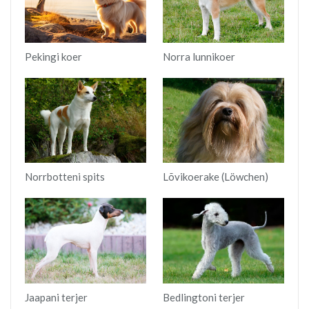
Pekingi koer
Norra lunnikoer
Norrbotteni spits
Lõvikoerake (Löwchen)
Jaapani terjer
Bedlingtoni terjer