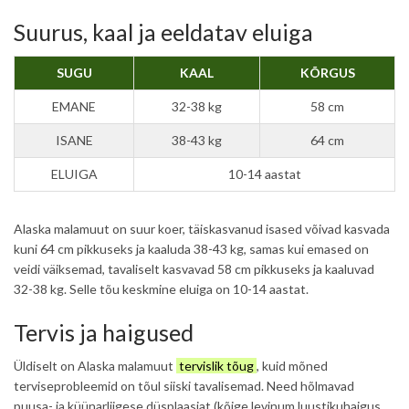
Suurus, kaal ja eeldatav eluiga
SUGU
KAAL
KÕRGUS
EMANE
32-38 kg
58 cm
ISANE
38-43 kg
64 cm
ELUIGA
10-14 aastat
Alaska malamuut on suur koer, täiskasvanud isased võivad kasvada
kuni 64 cm pikkuseks ja kaaluda 38-43 kg, samas kui emased on
veidi väiksemad, tavaliselt kasvavad 58 cm pikkuseks ja kaaluvad
32-38 kg. Selle tõu keskmine eluiga on 10-14 aastat.
Tervis ja haigused
Üldiselt on Alaska malamuut
tervislik tõug
, kuid mõned
terviseprobleemid on tõul siiski tavalisemad. Need hõlmavad
puusa- ja küünarliigese düsplaasiat (kõige levinum luustikuhaigus