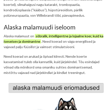
koertel), silmahaigusi nagu katarakt, trombopaatia,
kondrodüsplaasia (“kääbus”), hüpotüreoidism, pärilik
polüneuropaatia, von Willebrandi tõbi, päevapimedus.
Alaska malamuudi iseloom
Alaska malamuut on
sõbralik, intelligentne ja lojaalne koer, kuid ka
iseseisev ja dominantne
. Need koerad on väga energilised ja
vajavad palju füüsilist ja vaimset stimulatsiooni.
Need koerad on arukad ja õpivad kiiresti. Nende koerte
kasvatamisel tuleb olla kannatlik, kuid järjekindel. Tõu esindajad
võivad olla mõnikord oma omaniku suhtes dominantsemad,
mistõttu vajavad nad järjekindlat ja kindlat treeningut.