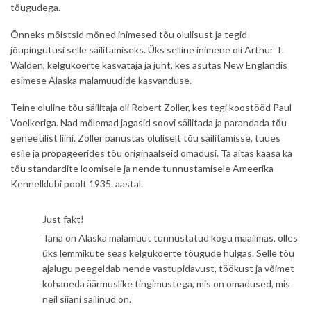
tõugudega.
Õnneks mõistsid mõned inimesed tõu olulisust ja tegid
jõupingutusi selle säilitamiseks. Üks selline inimene oli Arthur T.
Walden, kelgukoerte kasvataja ja juht, kes asutas New Englandis
esimese Alaska malamuudide kasvanduse.
Teine oluline tõu säilitaja oli Robert Zoller, kes tegi koostööd Paul
Voelkeriga. Nad mõlemad jagasid soovi säilitada ja parandada tõu
geneetilist liini. Zoller panustas oluliselt tõu säilitamisse, tuues
esile ja propageerides tõu originaalseid omadusi. Ta aitas kaasa ka
tõu standardite loomisele ja nende tunnustamisele Ameerika
Kennelklubi poolt 1935. aastal.
Just fakt!
Täna on Alaska malamuut tunnustatud kogu maailmas, olles
üks lemmikute seas kelgukoerte tõugude hulgas. Selle tõu
ajalugu peegeldab nende vastupidavust, töökust ja võimet
kohaneda äärmuslike tingimustega, mis on omadused, mis
neil siiani säilinud on.