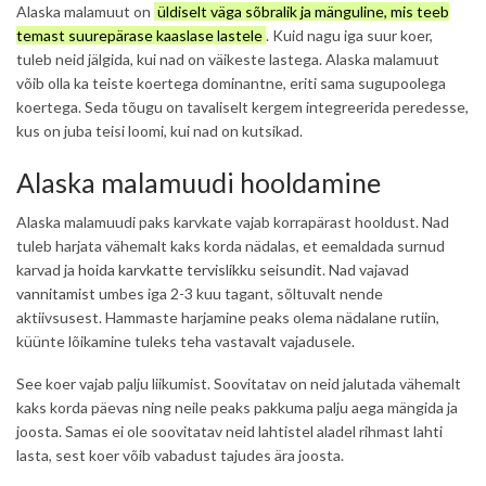
Alaska malamuut on
üldiselt väga sõbralik ja mänguline, mis teeb
temast suurepärase kaaslase lastele
. Kuid nagu iga suur koer,
tuleb neid jälgida, kui nad on väikeste lastega. Alaska malamuut
võib olla ka teiste koertega dominantne, eriti sama sugupoolega
koertega. Seda tõugu on tavaliselt kergem integreerida peredesse,
kus on juba teisi loomi, kui nad on kutsikad.
Alaska malamuudi hooldamine
Alaska malamuudi paks karvkate vajab korrapärast hooldust. Nad
tuleb harjata vähemalt kaks korda nädalas, et eemaldada surnud
karvad ja
hoida karvkatte tervislikku seisundit
. Nad vajavad
vannitamist
umbes iga 2-3 kuu tagant, sõltuvalt nende
aktiivsusest. Hammaste harjamine peaks olema nädalane rutiin,
küünte lõikamine tuleks teha vastavalt vajadusele.
See koer vajab palju liikumist. Soovitatav on neid jalutada vähemalt
kaks korda päevas ning neile peaks pakkuma palju aega mängida ja
joosta. Samas ei ole soovitatav neid lahtistel aladel rihmast lahti
lasta, sest koer võib vabadust tajudes ära joosta.