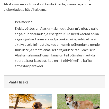
Alaska malamuudid saaksid teiste koerte, inimeste ja uute
olukordadega hästi hakkama.
Pea meeles!
Kokkuvõttes on Alaska malamuut tõug, mis nõuab palju
aega, pühendumust ja energiat. Kuid need koerad on ka
väga lojaalsed, armastavad ja töökad ning sobivad hästi
aktiivsetele inimestele, kes on valmis pühenduma nende
füüsiliste ja emotsionaalsete vajaduste rahuldamisele.
Alaska malamuudi omanikuna on teil võimalus nautida
suurepärast kaaslast, kes on nii töövõimeline kui ka
armastav perekoer.
Vaata lisaks