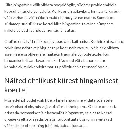
Kiire hingamine võib viidata soojalöögile, südameprobleemidele,
kopsuhaigusele või valule. Kui koer on palavikus, hingab ta kiiresti,
võib väriseda või näidata muid ebamugavuse märke. Samuti on
südamepuudulikkuse korral kiire hingamine tavaline sümptom,
millele võivad lisanduda nõrkus ja isutus.
Oluline on jälgida ka koera igapäevast käitumist. Kui kiire hingamine
tekib ilma nähtava põhjuseta ja koer näib rahutu, võib see viidata
sisemisele probleemile, näiteks traumale või põletikule. Kui
hingamisele lisanduvad sinakad igemed või ebanormaalne
kehahoiak, tuleks viivitamatult pöörduda veterinaari poole.
Näited ohtlikust kiirest hingamisest
koertel
Mõnedel juhtudel võib koera kiire hingamine viidata tõsistele
tervisehäiretele, mis vajavad kiiret tähelepanu. Oluline on osata
eristada normaalset ja ebatavalist hingamist, et aidata koeral
õigeaegselt abi saada. Siin on tüüpsituatsioonid, mis viitavad
võimalikule ohule, ning juhised, kuidas käituda.