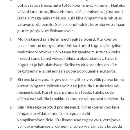
põhjustada
stressi
, mille tõttu koer hingab kiiremini. Näiteks
võivad luumurrud, lihasrebendid või sisemised kahjustused
jääda silmaga märkamatuks, kuid kiire hingamine ja rahutus
viitavad probleemile. Sellisel juhul tuleks koer viia veterinaari
juurde põhjalikule läbivaatusele.
Mürgistused ja allergilised reaktsioonid.
Kui koer on
sisse söönud mürgist ainet või sattunud tugeva allergilise
reaktsiooni ohvriks, võib tema hingamine muutuda kiireks.
Teised sümptomid võivad hõlmata
oksendamist
, turset,
sügelust
ja
kõhulahtisust
. Sellistes olukordades on kiire
tegutsemine ja veterinaari poole pöördumine elutähtis.
Stress ja ärevus.
Tugev stress või ärevus võib panna koera
kiiresti hingama. Näiteks võib see juhtuda ilutulestiku või
reisimise ajal. Kui stressi põhjus on teada, tuleks seda
võimalusel vältida ja pakkuda koerale rahustavat keskkonda.
Sünnitusega seotud probleemid.
Tiinel koeral võib kiire
hingamine viidata sünnituse algusele või
komplikatsioonidele. Kui lisanduvad tugev valu, verejooks
või loote väljumise probleemid, tuleb viivitamatult kutsuda