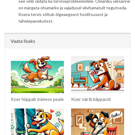
see võib viidata ka terviseprobleemidele. Omaniku ülesanne
on märgata ohumärke ja vajadusel viivitamatult tegutseda.
Koera tervis sõltub õigeaegsest hoolitsusest ja
tähelepanekutest.
Vaata lisaks
Koer hüppab inimese peale
Koer närib käppasid