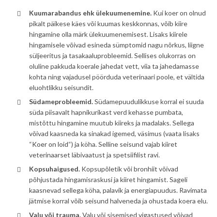
Kuumarabandus ehk ülekuumenemine.
Kui koer on olnud
pikalt päikese käes või kuumas keskkonnas, võib kiire
hingamine olla märk ülekuumenemisest. Lisaks kiirele
hingamisele võivad esineda sümptomid nagu nõrkus, liigne
süljeeritus ja tasakaaluprobleemid. Sellises olukorras on
oluline pakkuda koerale jahedat vett, viia ta jahedamasse
kohta ning vajadusel pöörduda veterinaari poole, et vältida
eluohtlikku seisundit.
Südameprobleemid.
Südamepuudulikkuse korral ei suuda
süda piisavalt hapnikurikast verd kehasse pumbata,
mistõttu hingamine muutub kiireks ja madalaks. Sellega
võivad kaasneda ka sinakad igemed, väsimus (vaata lisaks
“
Koer on loid
“) ja köha. Selline seisund vajab kiiret
veterinaarset läbivaatust ja spetsiifilist ravi.
Kopsuhaigused.
Kopsupõletik või bronhiit võivad
põhjustada hingamisraskusi ja kiiret hingamist. Sageli
kaasnevad sellega köha, palavik ja energiapuudus. Ravimata
jätmise korral võib seisund halveneda ja ohustada koera elu.
Valu või trauma.
Valu või sisemised vigastused võivad