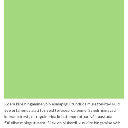
Koera kiire hingamine võib esmapilgul tunduda murettekitav, kuid
see ei tähenda alati tõsiseid terviseprobleeme. Sageli hingavad
koerad kiiresti, et reguleerida
kehatemperatuuri
või taastuda
füüsilisest pingutusest. Siiski on olukordi, kus kiire hingamine võib