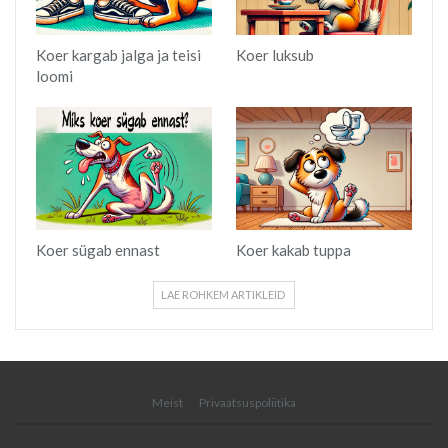
Koer kargab jalga ja teisi
Koer luksub
loomi
Koer sügab ennast
Koer kakab tuppa
LAE ROHKEM ARTIKLEID
Meist
Privaatsuspoliitika