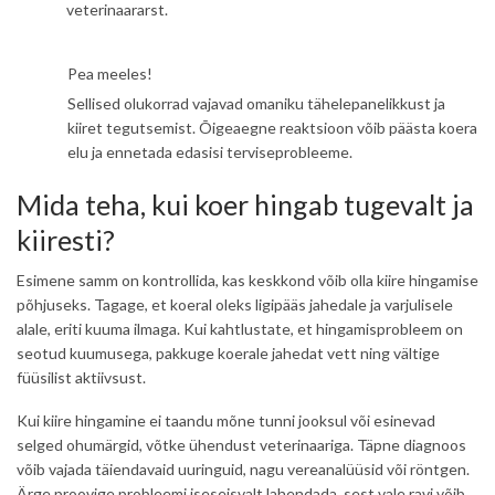
veterinaararst.
Pea meeles!
Sellised olukorrad vajavad omaniku tähelepanelikkust ja
kiiret tegutsemist. Õigeaegne reaktsioon võib päästa koera
elu ja ennetada edasisi terviseprobleeme.
Mida teha, kui koer hingab tugevalt ja
kiiresti?
Esimene samm on kontrollida, kas keskkond võib olla kiire hingamise
põhjuseks. Tagage, et koeral oleks ligipääs jahedale ja varjulisele
alale, eriti kuuma ilmaga. Kui kahtlustate, et hingamisprobleem on
seotud kuumusega, pakkuge koerale jahedat vett ning vältige
füüsilist aktiivsust.
Kui kiire hingamine ei taandu mõne tunni jooksul või esinevad
selged ohumärgid, võtke ühendust veterinaariga. Täpne diagnoos
võib vajada täiendavaid uuringuid, nagu vereanalüüsid või röntgen.
Ärge proovige probleemi iseseisvalt lahendada, sest vale ravi võib